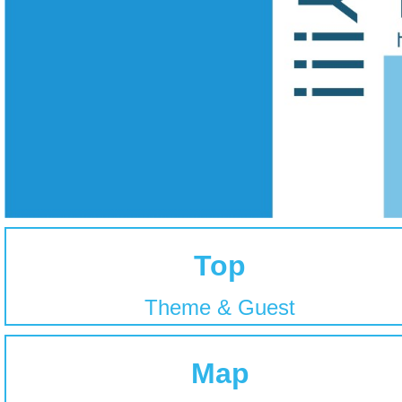
Top
Theme & Guest
Map